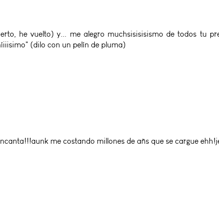
rto, he vuelto) y... me alegro muchsisisisismo de todos tu p
iiisimo" (dilo con un pelín de pluma)
ncanta!!!aunk me costando millones de añs que se cargue ehh!jej