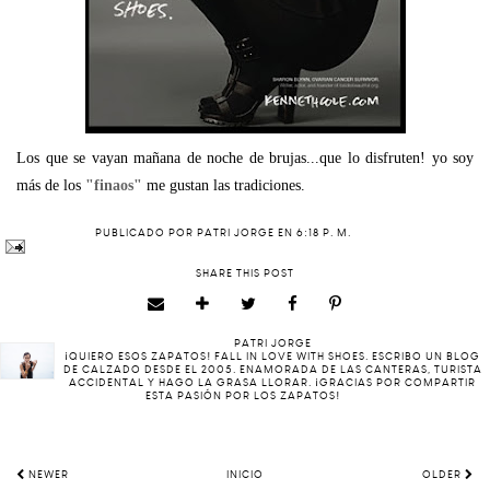
Los que se vayan mañana de noche de brujas...que lo disfruten! yo soy
más de los
"finaos"
me gustan las tradiciones.
PUBLICADO POR
PATRI JORGE
EN
6:18 P. M.
SHARE THIS POST
PATRI JORGE
¡QUIERO ESOS ZAPATOS! FALL IN LOVE WITH SHOES. ESCRIBO UN BLOG
DE CALZADO DESDE EL 2005. ENAMORADA DE LAS CANTERAS, TURISTA
ACCIDENTAL Y HAGO LA GRASA LLORAR. ¡GRACIAS POR COMPARTIR
ESTA PASIÓN POR LOS ZAPATOS!
NEWER
INICIO
OLDER