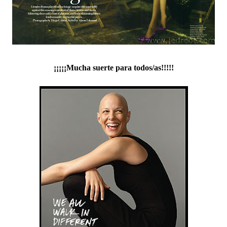
¡¡¡¡¡Mucha suerte para todos/as!!!!!