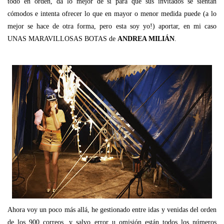
todo en orden, da lo mejor de si para que sus invitados se sientan
cómodos e intenta ofrecer lo que en mayor o menor medida puede (a lo
mejor se hace de otra forma, pero esta soy yo!) aportar, en mi caso
UNAS MARAVILLOSAS BOTAS de
ANDREA MILIÁN
.
Ahora voy un poco más allá, he gestionado entre idas y venidas del orden
de los 900 correos, y salvo error u omisión están todos los números