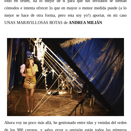
todo en orden, da lo mejor de si para que sus invitados se sientan
cómodos e intenta ofrecer lo que en mayor o menor medida puede (a lo
mejor se hace de otra forma, pero esta soy yo!) aportar, en mi caso
UNAS MARAVILLOSAS BOTAS de
ANDREA MILIÁN
.
Ahora voy un poco más allá, he gestionado entre idas y venidas del orden
de los 900 correos, y salvo error u omisión están todos los números