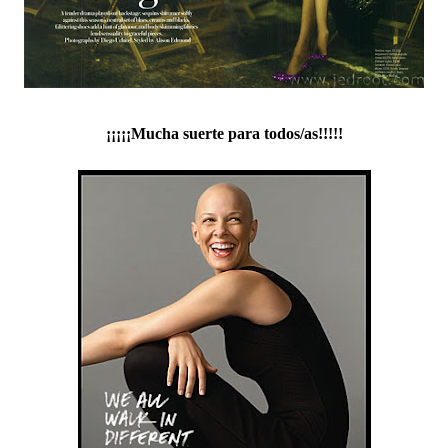
¡¡¡¡¡Mucha suerte para todos/as!!!!!