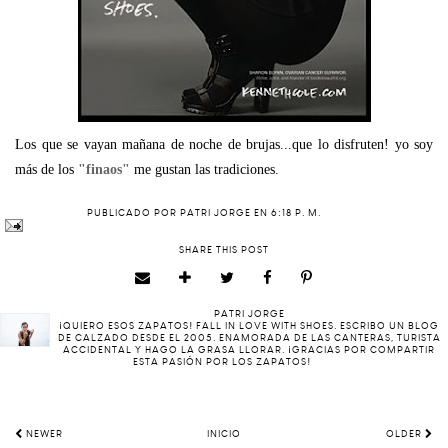
Los que se vayan mañana de noche de brujas...que lo disfruten! yo soy
más de los
"finaos"
me gustan las tradiciones.
PUBLICADO POR
PATRI JORGE
EN
6:18 P. M.
SHARE THIS POST
PATRI JORGE
¡QUIERO ESOS ZAPATOS! FALL IN LOVE WITH SHOES. ESCRIBO UN BLOG
DE CALZADO DESDE EL 2005. ENAMORADA DE LAS CANTERAS, TURISTA
ACCIDENTAL Y HAGO LA GRASA LLORAR. ¡GRACIAS POR COMPARTIR
ESTA PASIÓN POR LOS ZAPATOS!
NEWER
INICIO
OLDER