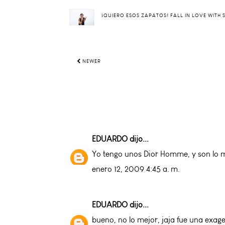
¡QUIERO ESOS ZAPATOS! FALL IN LOVE WITH
NEWER
EDUARDO
dijo...
Yo tengo unos Dior Homme, y son lo 
enero 12, 2009 4:45 a. m.
EDUARDO
dijo...
bueno, no lo mejor, jaja fue una exag