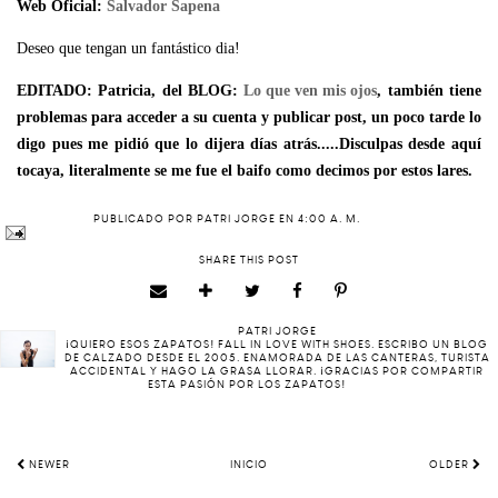
Web Oficial:
Salvador Sapena
Deseo que tengan un fantástico dia!
EDITADO: Patricia, del BLOG:
Lo que ven mis ojos
, también tiene
problemas para acceder a su cuenta y publicar post, un poco tarde lo
digo pues me pidió que lo dijera días atrás.....Disculpas desde aquí
tocaya, literalmente se me fue el baifo como decimos por estos lares.
PUBLICADO POR
PATRI JORGE
EN
4:00 A. M.
SHARE THIS POST
PATRI JORGE
¡QUIERO ESOS ZAPATOS! FALL IN LOVE WITH SHOES. ESCRIBO UN BLOG
DE CALZADO DESDE EL 2005. ENAMORADA DE LAS CANTERAS, TURISTA
ACCIDENTAL Y HAGO LA GRASA LLORAR. ¡GRACIAS POR COMPARTIR
ESTA PASIÓN POR LOS ZAPATOS!
NEWER
INICIO
OLDER