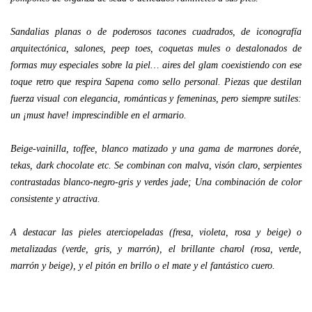
Sandalias planas o de poderosos tacones cuadrados, de iconografía
arquitectónica, salones, peep toes, coquetas mules o destalonados de
formas muy especiales sobre la piel… aires del glam coexistiendo con ese
toque retro que respira Sapena como sello personal. Piezas que destilan
fuerza visual con elegancia, románticas y femeninas, pero siempre sutiles:
un ¡must have! imprescindible en el armario.
Beige-vainilla, toffee, blanco matizado y una gama de marrones dorée,
tekas, dark chocolate etc. Se combinan con malva, visón claro, serpientes
contrastadas blanco-negro-gris y verdes jade; Una combinación de color
consistente y atractiva.
A destacar las pieles aterciopeladas (fresa, violeta, rosa y beige) o
metalizadas (verde, gris, y marrón), el brillante charol (rosa, verde,
marrón y beige), y el pitón en brillo o el mate y el fantástico cuero.