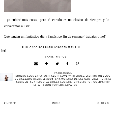
...ya subiré más cosas, pero el enredo es un clásico de siempre y lo
volveremos a usar.
Qué tengan un fantástico día y fantástico fin de semana ( trabajes o no!)
PUBLICADO POR
PATRI JORGE
EN
11:15 P. M.
SHARE THIS POST
PATRI JORGE
¡QUIERO ESOS ZAPATOS! FALL IN LOVE WITH SHOES. ESCRIBO UN BLOG
DE CALZADO DESDE EL 2005. ENAMORADA DE LAS CANTERAS, TURISTA
ACCIDENTAL Y HAGO LA GRASA LLORAR. ¡GRACIAS POR COMPARTIR
ESTA PASIÓN POR LOS ZAPATOS!
NEWER
INICIO
OLDER