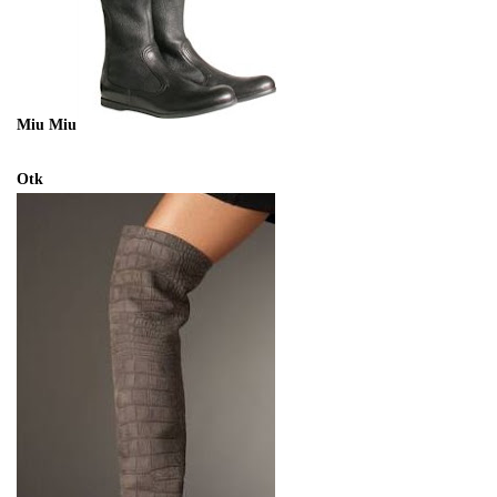
Miu Miu
Otk