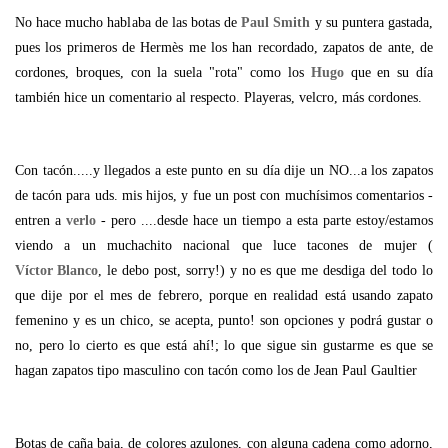
No hace mucho hablaba de las botas de
Paul Smith
y su puntera gastada,
pues los primeros de Hermès me los han recordado, zapatos de ante, de
cordones, broques, con la suela "rota" como los
Hugo
que en su día
también hice un comentario al respecto. Playeras, velcro, más cordones.
Con tacón.....y llegados a este punto en su día dije un NO...a los zapatos
de tacón para uds. mis hijos, y fue un post con muchísimos comentarios -
entren a
verlo
- pero ....desde hace un tiempo a esta parte estoy/estamos
viendo a un muchachito nacional que luce tacones de mujer (
Víctor Blanco
, le debo post, sorry!) y no es que me desdiga del todo lo
que dije por el mes de febrero, porque en realidad está usando zapato
femenino y es un chico, se acepta, punto! son opciones y podrá gustar o
no, pero lo cierto es que está ahí!; lo que sigue sin gustarme es que se
hagan zapatos tipo masculino con tacón como los de Jean Paul Gaultier
Botas de caña baja, de colores azulones, con alguna cadena como adorno,