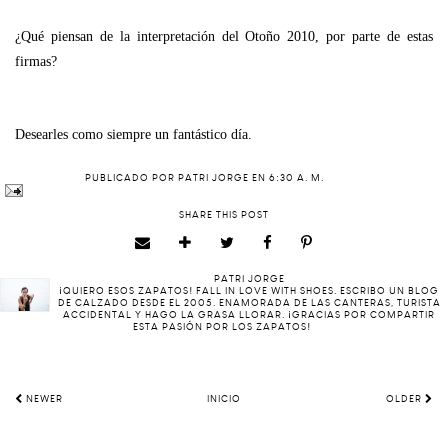
¿Qué piensan de la interpretación del Otoño 2010, por parte de estas
firmas?
Desearles como siempre un fantástico día.
PUBLICADO POR
PATRI JORGE
EN
6:30 A. M.
SHARE THIS POST
PATRI JORGE
¡QUIERO ESOS ZAPATOS! FALL IN LOVE WITH SHOES. ESCRIBO UN BLOG
DE CALZADO DESDE EL 2005. ENAMORADA DE LAS CANTERAS, TURISTA
ACCIDENTAL Y HAGO LA GRASA LLORAR. ¡GRACIAS POR COMPARTIR
ESTA PASIÓN POR LOS ZAPATOS!
NEWER
INICIO
OLDER