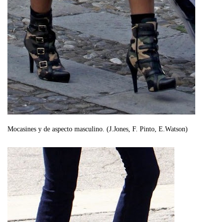
Mocasines y de aspecto masculino. (J.Jones, F. Pinto, E.Watson)