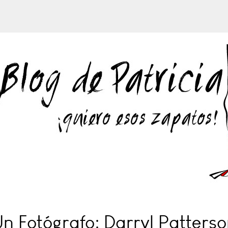
n Fotógrafo: Darryl Patters