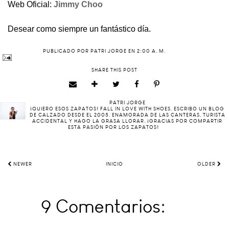
Web Oficial:
Jimmy Choo
Desear como siempre un fantástico día.
PUBLICADO POR
PATRI JORGE
EN
2:00 A. M.
SHARE THIS POST
PATRI JORGE
¡QUIERO ESOS ZAPATOS! FALL IN LOVE WITH SHOES. ESCRIBO UN BLOG
DE CALZADO DESDE EL 2005. ENAMORADA DE LAS CANTERAS, TURISTA
ACCIDENTAL Y HAGO LA GRASA LLORAR. ¡GRACIAS POR COMPARTIR
ESTA PASIÓN POR LOS ZAPATOS!
NEWER
INICIO
OLDER
9 Comentarios: