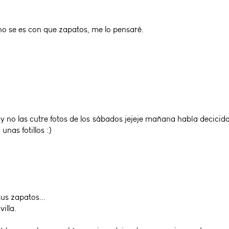
e no se es con que zapatos, me lo pensaré.
 no las cutre fotos de los sábados jejeje mañana había decici
nas fotillos :)
us zapatos...
illa.