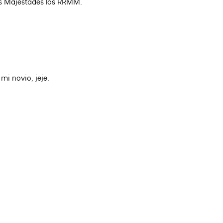
sus Majestades los RRMM.
mi novio, jeje.