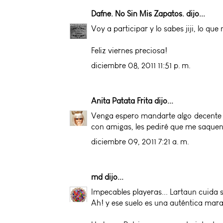
Dafne. No Sin Mis Zapatos.
dijo...
Voy a participar y lo sabes jiji, lo qu
Feliz viernes preciosa!
diciembre 08, 2011 11:51 p. m.
Anita Patata Frita
dijo...
Venga espero mandarte algo decente y
con amigas, les pediré que me saquen u
diciembre 09, 2011 7:21 a. m.
md
dijo...
Impecables playeras... Lartaun cuida s
Ah! y ese suelo es una auténtica marav