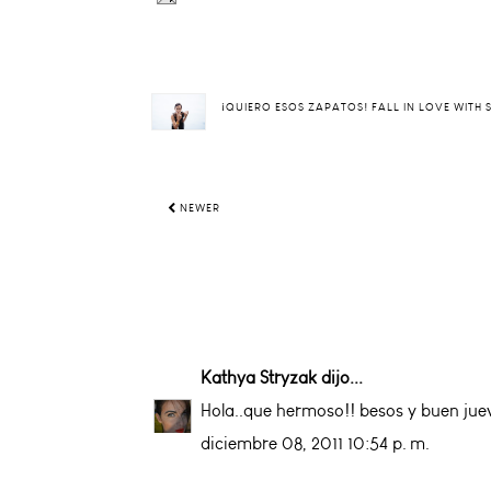
¡QUIERO ESOS ZAPATOS! FALL IN LOVE WITH
NEWER
Kathya Stryzak
dijo...
Hola..que hermoso!! besos y buen jue
diciembre 08, 2011 10:54 p. m.