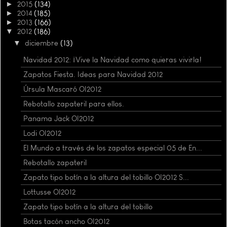
►
2015
(134)
►
2014
(185)
►
2013
(166)
▼
2012
(186)
▼
diciembre
(13)
Navidad 2012: ¡Vive la Navidad como quieras vivirla!
Zapatos Fiesta. Ideas para Navidad 2012
Úrsula Mascaró OI2012
Rebotallo zapateril para ellos.
Panama Jack OI2012
Lodi OI2012
El Mundo a través de los zapatos especial 05 de En...
Rebotallo zapateril
Zapato tipo botín a la altura del tobillo OI2012 S...
Lottusse OI2012
Zapato tipo botín a la altura del tobillo
Botas tacón ancho OI2012