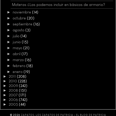
Moteras ¿Las podemos incluir en básicos de armario?
►
noviembre
(14)
►
octubre
(20)
►
septiembre
(16)
►
agosto
(3)
►
julio
(14)
►
junio
(15)
►
mayo
(21)
►
abril
(17)
►
marzo
(16)
►
febrero
(18)
►
enero
(19)
►
2011
(208)
►
2010
(228)
►
2009
(242)
►
2008
(151)
►
2007
(171)
►
2006
(742)
►
2005
(44)
©
2026
ZAPATOS, LOS ZAPATOS DE PATRICIA - EL BLOG DE PATRICIA