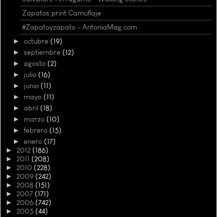
Zapatos print Camuflaje
#Zapatoyzapato - AntoniaMag.com
►
octubre
(19)
►
septiembre
(12)
►
agosto
(2)
►
julio
(16)
►
junio
(11)
►
mayo
(11)
►
abril
(18)
►
marzo
(10)
►
febrero
(15)
►
enero
(17)
►
2012
(186)
►
2011
(208)
►
2010
(228)
►
2009
(242)
►
2008
(151)
►
2007
(171)
►
2006
(742)
►
2005
(44)