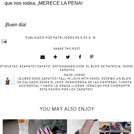
que nos rodea, ¡MERECE LA PENA!
¡Buen día!
PUBLICADO POR
PATRI JORGE
EN
8:55 A. M.
SHARE THIS POST
ETIQUETAS:
#ZAPATOYZAPATO
,
ANTONIAMAG.COM
,
EL BLOG DE PATRICIA
,
SHOES
,
ZAPATOS
PATRI JORGE
¡QUIERO ESOS ZAPATOS! FALL IN LOVE WITH SHOES. ESCRIBO UN BLOG
DE CALZADO DESDE EL 2005. ENAMORADA DE LAS CANTERAS, TURISTA
ACCIDENTAL Y HAGO LA GRASA LLORAR. ¡GRACIAS POR COMPARTIR
ESTA PASIÓN POR LOS ZAPATOS!
YOU MAY ALSO ENJOY