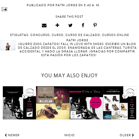
PUBLICADO POR
PATRI JORGE
EN
5:43 A. M.
SHARE THIS POST
ETIQUETAS:
CONCURSO
,
CURSO
,
CURSO DE CALZADO
,
CURSOS ONLINE
PATRI JORGE
¡QUIERO ESOS ZAPATOS! FALL IN LOVE WITH SHOES. ESCRIBO UN BLOG
DE CALZADO DESDE EL 2005. ENAMORADA DE LAS CANTERAS, TURISTA
ACCIDENTAL Y HAGO LA GRASA LLORAR. ¡GRACIAS POR COMPARTIR
ESTA PASIÓN POR LOS ZAPATOS!
YOU MAY ALSO ENJOY
NEWER
INICIO
OLDER