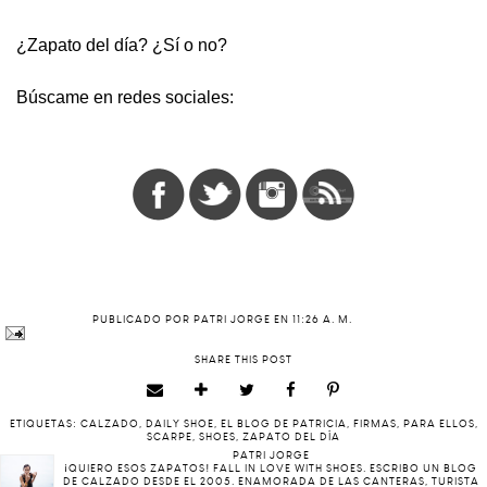
¿Zapato del día? ¿Sí o no?
Búscame en redes sociales:
PUBLICADO POR
PATRI JORGE
EN
11:26 A. M.
SHARE THIS POST
ETIQUETAS:
CALZADO
,
DAILY SHOE
,
EL BLOG DE PATRICIA
,
FIRMAS
,
PARA ELLOS
,
SCARPE
,
SHOES
,
ZAPATO DEL DÍA
PATRI JORGE
¡QUIERO ESOS ZAPATOS! FALL IN LOVE WITH SHOES. ESCRIBO UN BLOG
DE CALZADO DESDE EL 2005. ENAMORADA DE LAS CANTERAS, TURISTA