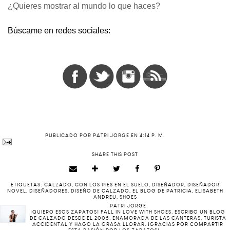
¿Quieres mostrar al mundo lo que haces?
Búscame en redes sociales:
PUBLICADO POR
PATRI JORGE
EN
4:14 P. M.
SHARE THIS POST
ETIQUETAS:
CALZADO
,
CON LOS PIES EN EL SUELO
,
DISEÑADOR
,
DISEÑADOR
NOVEL
,
DISEÑADORES
,
DISEÑO DE CALZADO
,
EL BLOG DE PATRICIA
,
ELISABETH
ANDREU
,
SHOES
PATRI JORGE
¡QUIERO ESOS ZAPATOS! FALL IN LOVE WITH SHOES. ESCRIBO UN BLOG
DE CALZADO DESDE EL 2005. ENAMORADA DE LAS CANTERAS, TURISTA
ACCIDENTAL Y HAGO LA GRASA LLORAR. ¡GRACIAS POR COMPARTIR