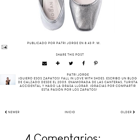
PUBLICADO POR
PATRI JORGE
EN
8:43 P. M.
SHARE THIS POST
PATRI JORGE
¡QUIERO ESOS ZAPATOS! FALL IN LOVE WITH SHOES. ESCRIBO UN BLOG
DE CALZADO DESDE EL 2005. ENAMORADA DE LAS CANTERAS, TURISTA
ACCIDENTAL Y HAGO LA GRASA LLORAR. ¡GRACIAS POR COMPARTIR
ESTA PASIÓN POR LOS ZAPATOS!
NEWER
INICIO
OLDER
4 Comentarios: