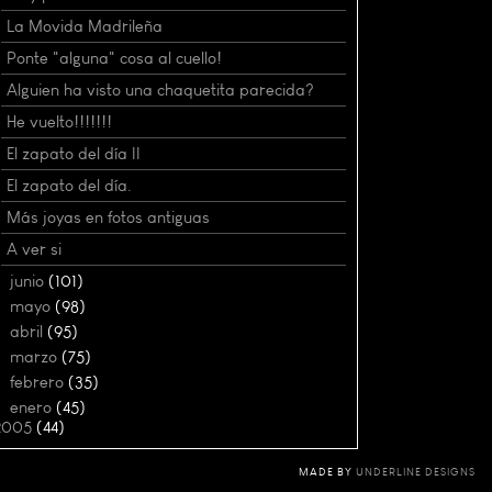
La Movida Madrileña
Ponte "alguna" cosa al cuello!
Alguien ha visto una chaquetita parecida?
He vuelto!!!!!!!
El zapato del día II
El zapato del día.
Más joyas en fotos antiguas
A ver si
►
junio
(101)
►
mayo
(98)
►
abril
(95)
►
marzo
(75)
►
febrero
(35)
►
enero
(45)
2005
(44)
MADE BY
UNDERLINE DESIGNS