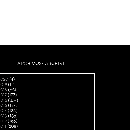
ARCHIVOS/ ARCHIVE
2020
(4)
2019
(11)
2018
(65)
2017
(177)
2016
(357)
2015
(134)
2014
(185)
2013
(166)
2012
(186)
2011
(208)