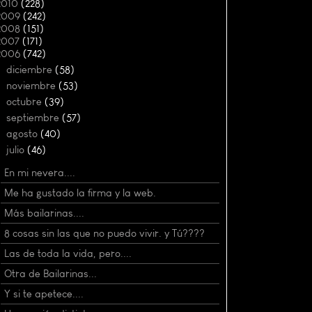
2010
(228)
2009
(242)
2008
(151)
2007
(171)
2006
(742)
►
diciembre
(58)
►
noviembre
(53)
►
octubre
(39)
►
septiembre
(57)
►
agosto
(40)
▼
julio
(46)
En mi nevera....
Me ha gustado la firma y la web.
Más bailarinas....
8 cosas sin las que no puedo vivir. y Tú????
Las de toda la vida, pero....
Otra de Bailarinas...
Y si te apetece....