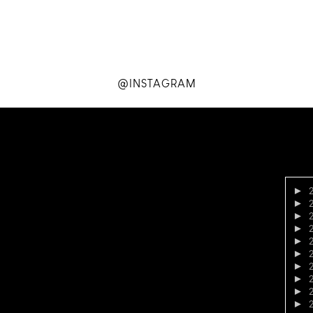
@INSTAGRAM
►
►
►
►
►
►
►
►
►
►