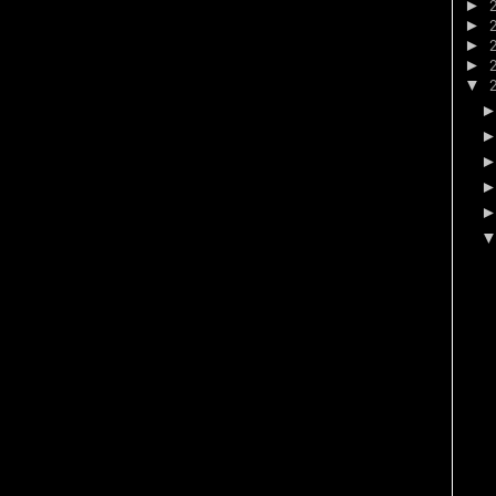
►
►
►
►
▼