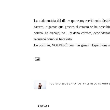
La mala noticia del día es que estoy escribiendo desd
catarro, digamos que gracias al catarro se ha descu
correo, no trabajo, no.... y debo correos, debo visita
recuerdo como se hace esto.
Lo positivo, VOLVERÉ con más ganas. (Espero que s
¡QUIERO ESOS ZAPATOS! FALL IN LOVE WITH
NEWER