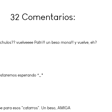
32 Comentarios:
chulos?? vuelveeee Patri!! un beso mona!! y vuelve, eh?
e estaremos esperando ^_*
be para esos "catarros". Un beso, AMIGA