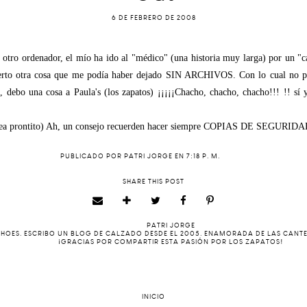
6 DE FEBRERO DE 2008
e otro ordenador, el mío ha ido al "médico" (una historia muy larga) por un "
bierto otra cosa que me podía haber dejado SIN ARCHIVOS. Con lo cual no p
s, debo una cosa a Paula's (los zapatos) ¡¡¡¡¡Chacho, chacho, chacho!!! !! sí y
ea prontito) Ah, un consejo recuerden hacer siempre COPIAS DE SEGURIDA
PUBLICADO POR
PATRI JORGE
EN
7:18 P. M.
SHARE THIS POST
PATRI JORGE
 SHOES. ESCRIBO UN BLOG DE CALZADO DESDE EL 2005. ENAMORADA DE LAS CANT
¡GRACIAS POR COMPARTIR ESTA PASIÓN POR LOS ZAPATOS!
INICIO