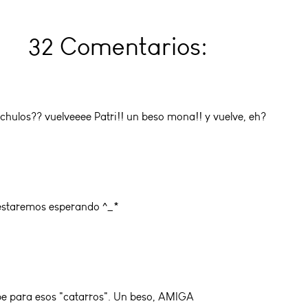
32 Comentarios:
chulos?? vuelveeee Patri!! un beso mona!! y vuelve, eh?
e estaremos esperando ^_*
be para esos "catarros". Un beso, AMIGA