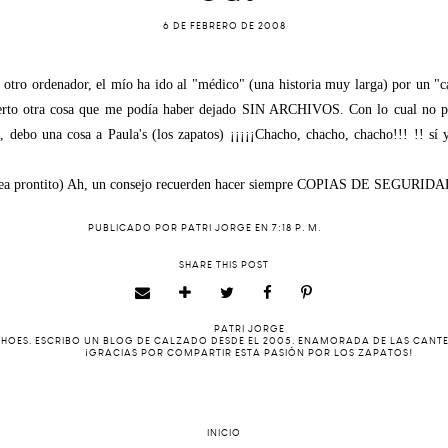
6 DE FEBRERO DE 2008
e otro ordenador, el mío ha ido al "médico" (una historia muy larga) por un "
bierto otra cosa que me podía haber dejado SIN ARCHIVOS. Con lo cual no p
s, debo una cosa a Paula's (los zapatos) ¡¡¡¡¡Chacho, chacho, chacho!!! !! sí y
ea prontito) Ah, un consejo recuerden hacer siempre COPIAS DE SEGURIDA
PUBLICADO POR
PATRI JORGE
EN
7:18 P. M.
SHARE THIS POST
PATRI JORGE
 SHOES. ESCRIBO UN BLOG DE CALZADO DESDE EL 2005. ENAMORADA DE LAS CANT
¡GRACIAS POR COMPARTIR ESTA PASIÓN POR LOS ZAPATOS!
INICIO