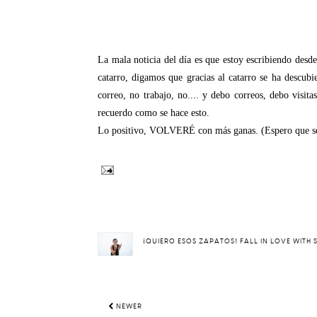
La mala noticia del día es que estoy escribiendo desd
catarro, digamos que gracias al catarro se ha descu
correo, no trabajo, no.... y debo correos, debo visita
recuerdo como se hace esto.
Lo positivo, VOLVERÉ con más ganas. (Espero que s
¡QUIERO ESOS ZAPATOS! FALL IN LOVE WITH
NEWER