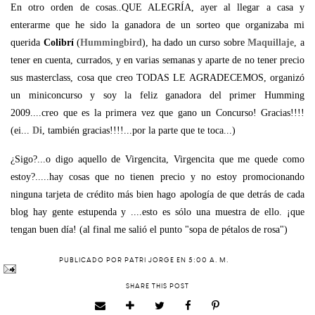
En otro orden de cosas..QUE ALEGRÍA, ayer al llegar a casa y
enterarme que he sido la ganadora de un sorteo que organizaba mi
querida
Colibrí
(
Hummingbird
), ha dado un curso sobre
Maquillaje
, a
tener en cuenta, currados, y en varias semanas y aparte de no tener precio
sus masterclass, cosa que creo TODAS LE AGRADECEMOS, organizó
un miniconcurso y soy la feliz ganadora del primer Humming
2009....creo que es la primera vez que gano un Concurso! Gracias!!!!
(ei...
Di
, también gracias!!!!...por la parte que te toca...)
¿Sigo?...o digo aquello de Virgencita, Virgencita que me quede como
estoy?.....hay cosas que no tienen precio y no estoy promocionando
ninguna tarjeta de crédito más bien hago apología de que detrás de cada
blog hay gente estupenda y ....esto es sólo una muestra de ello. ¡que
tengan buen día! (al final me salió el punto "sopa de pétalos de rosa")
PUBLICADO POR
PATRI JORGE
EN
5:00 A. M.
SHARE THIS POST