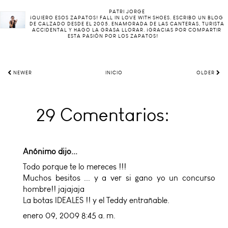
PATRI JORGE
¡QUIERO ESOS ZAPATOS! FALL IN LOVE WITH SHOES. ESCRIBO UN BLOG
DE CALZADO DESDE EL 2005. ENAMORADA DE LAS CANTERAS, TURISTA
ACCIDENTAL Y HAGO LA GRASA LLORAR. ¡GRACIAS POR COMPARTIR
ESTA PASIÓN POR LOS ZAPATOS!
NEWER
INICIO
OLDER
29 Comentarios:
Anónimo dijo...
Todo porque te lo mereces !!!
Muchos besitos ... y a ver si gano yo un concurso
hombre!! jajajaja
La botas IDEALES !! y el Teddy entrañable.
enero 09, 2009 8:45 a. m.