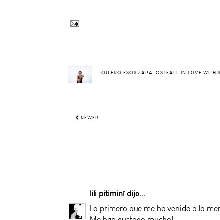
¡QUIERO ESOS ZAPATOS! FALL IN LOVE WITH
NEWER
lili pitiminí
dijo...
Lo primero que me ha venido a la ment
Me han gustado mucho!