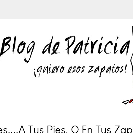
es....a Tus Pies, O En Tus Za