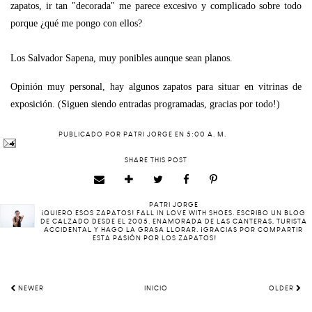
zapatos, ir tan "decorada" me parece excesivo y complicado sobre todo
porque ¿qué me pongo con ellos?
Los Salvador Sapena, muy ponibles aunque sean planos.
Opinión muy personal, hay algunos zapatos para situar en vitrinas de
exposición. (Siguen siendo entradas programadas, gracias por todo!)
PUBLICADO POR
PATRI JORGE
EN
5:00 A. M.
SHARE THIS POST
PATRI JORGE
¡QUIERO ESOS ZAPATOS! FALL IN LOVE WITH SHOES. ESCRIBO UN BLOG
DE CALZADO DESDE EL 2005. ENAMORADA DE LAS CANTERAS, TURISTA
ACCIDENTAL Y HAGO LA GRASA LLORAR. ¡GRACIAS POR COMPARTIR
ESTA PASIÓN POR LOS ZAPATOS!
NEWER
INICIO
OLDER