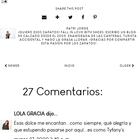
SHARE THIS POST
PATRI JORGE
¡QUIERO ESOS ZAPATOS! FALL IN LOVE WITH SHOES. ESCRIBO UN BLOG
DE CALZADO DESDE EL 2005. ENAMORADA DE LAS CANTERAS, TURISTA
ACCIDENTAL Y HAGO LA GRASA LLORAR. ¡GRACIAS POR COMPARTIR
ESTA PASIÓN POR LOS ZAPATOS!
NEWER
INICIO
OLDER
27 Comentarios:
LOLA GRACIA
dijo...
Esas dolce me encantan...como siempre, qué alegría y
que estupendo pasarse por aquí...es como Tyfany's