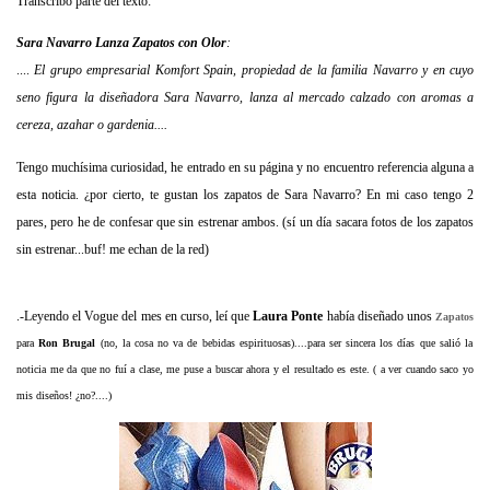
Transcribo parte del texto:
Sara Navarro Lanza Zapatos con Olor
:
....
El grupo empresarial Komfort Spain, propiedad de la familia Navarro y en cuyo
seno figura la diseñadora Sara Navarro, lanza al mercado calzado con aromas a
cereza, azahar o gardenia....
Tengo muchísima curiosidad, he entrado en su página y no encuentro referencia alguna a
esta noticia. ¿por cierto, te gustan los zapatos de Sara Navarro? En mi caso tengo 2
pares, pero he de confesar que sin estrenar ambos. (sí un día sacara fotos de los zapatos
sin estrenar...buf! me echan de la red)
.-Leyendo el Vogue del mes en curso, leí que
Laura Ponte
había diseñado unos
Zapatos
para
Ron
Brugal
(no, la cosa no va de bebidas espirituosas)....para ser sincera los días que salió la
noticia me da que no fuí a clase, me puse a buscar ahora y el resultado es este. ( a ver cuando saco yo
mis diseños! ¿no?....)