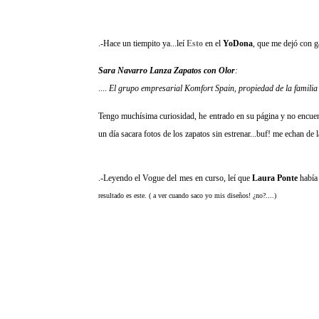
.-Hace un tiempito ya...leí
Esto
en el
YoDona
, que me dejó con ga
Sara Navarro Lanza Zapatos con Olor
:
....
El grupo empresarial Komfort Spain, propiedad de la familia
Tengo muchísima curiosidad, he entrado en su página y no encuentr
un día sacara fotos de los zapatos sin estrenar...buf! me echan de l
.-Leyendo el Vogue del mes en curso, leí que
Laura Ponte
había
resultado es este. ( a ver cuando saco yo mis diseños! ¿no?....)