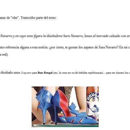
nas de "oler". Transcribo parte del texto:
 Navarro y en cuyo seno figura la diseñadora Sara Navarro, lanza al mercado calzado con ar
o referencia alguna a esta noticia. ¿por cierto, te gustan los zapatos de Sara Navarro? En mi c
a red)
 diseñado unos
Zapatos
para
Ron
Brugal
(no, la cosa no va de bebidas espirituosas)....para ser sincera los