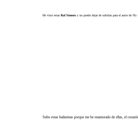
He visto estas
Raf Simons
y no puedo dejar de subirlas para el autor de
My 
Subo estas bailarinas porque me he enamorado de ellas, el corazó