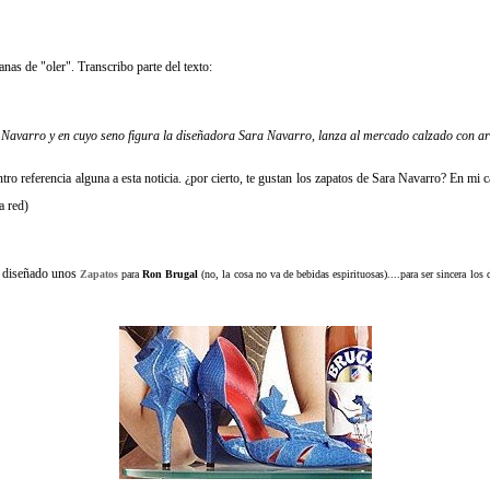
nas de "oler". Transcribo parte del texto:
 Navarro y en cuyo seno figura la diseñadora Sara Navarro, lanza al mercado calzado con ar
o referencia alguna a esta noticia. ¿por cierto, te gustan los zapatos de Sara Navarro? En mi c
a red)
 diseñado unos
Zapatos
para
Ron
Brugal
(no, la cosa no va de bebidas espirituosas)....para ser sincera los