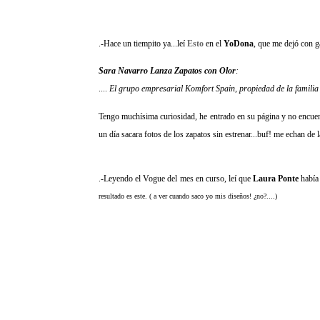
.-Hace un tiempito ya...leí
Esto
en el
YoDona
, que me dejó con ga
Sara Navarro Lanza Zapatos con Olor
:
....
El grupo empresarial Komfort Spain, propiedad de la familia
Tengo muchísima curiosidad, he entrado en su página y no encuentr
un día sacara fotos de los zapatos sin estrenar...buf! me echan de l
.-Leyendo el Vogue del mes en curso, leí que
Laura Ponte
había
resultado es este. ( a ver cuando saco yo mis diseños! ¿no?....)