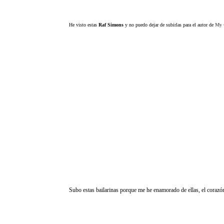
He visto estas
Raf Simons
y no puedo dejar de subirlas para el autor de
My 
Subo estas bailarinas porque me he enamorado de ellas, el corazó