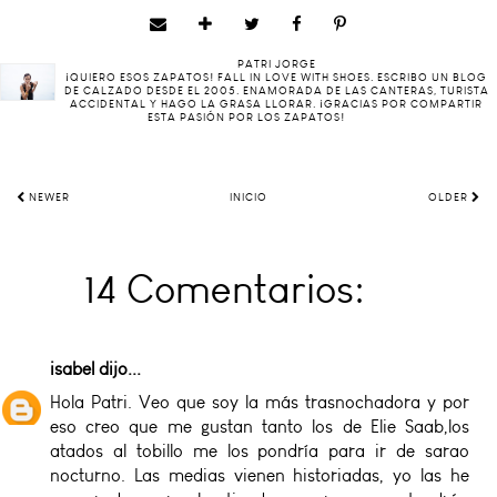
PATRI JORGE
¡QUIERO ESOS ZAPATOS! FALL IN LOVE WITH SHOES. ESCRIBO UN BLOG
DE CALZADO DESDE EL 2005. ENAMORADA DE LAS CANTERAS, TURISTA
ACCIDENTAL Y HAGO LA GRASA LLORAR. ¡GRACIAS POR COMPARTIR
ESTA PASIÓN POR LOS ZAPATOS!
NEWER
INICIO
OLDER
14 Comentarios:
isabel
dijo...
Hola Patri. Veo que soy la más trasnochadora y por
eso creo que me gustan tanto los de Elie Saab,los
atados al tobillo me los pondría para ir de sarao
nocturno. Las medias vienen historiadas, yo las he