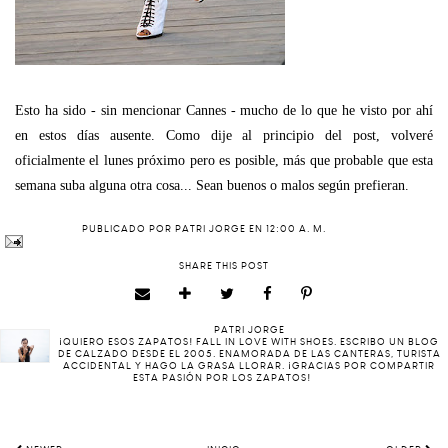
Esto ha sido - sin mencionar Cannes - mucho de lo que he visto por ahí
en estos días ausente. Como dije al principio del post, volveré
oficialmente el lunes próximo pero es posible, más que probable que esta
semana suba alguna otra cosa... Sean buenos o malos según prefieran.
PUBLICADO POR
PATRI JORGE
EN
12:00 A. M.
SHARE THIS POST
PATRI JORGE
¡QUIERO ESOS ZAPATOS! FALL IN LOVE WITH SHOES. ESCRIBO UN BLOG
DE CALZADO DESDE EL 2005. ENAMORADA DE LAS CANTERAS, TURISTA
ACCIDENTAL Y HAGO LA GRASA LLORAR. ¡GRACIAS POR COMPARTIR
ESTA PASIÓN POR LOS ZAPATOS!