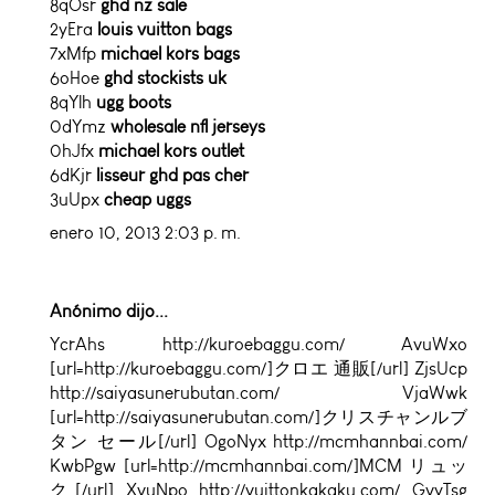
8qOsr
ghd nz sale
2yEra
louis vuitton bags
7xMfp
michael kors bags
6oHoe
ghd stockists uk
8qYlh
ugg boots
0dYmz
wholesale nfl jerseys
0hJfx
michael kors outlet
6dKjr
lisseur ghd pas cher
3uUpx
cheap uggs
enero 10, 2013 2:03 p. m.
Anónimo dijo...
YcrAhs http://kuroebaggu.com/ AvuWxo
[url=http://kuroebaggu.com/]クロエ 通販[/url] ZjsUcp
http://saiyasunerubutan.com/ VjaWwk
[url=http://saiyasunerubutan.com/]クリスチャンルブ
タン セール[/url] OgoNyx http://mcmhannbai.com/
KwbPgw [url=http://mcmhannbai.com/]MCM リュッ
ク[/url] XvuNpo http://vuittonkakaku.com/ GvyTsg