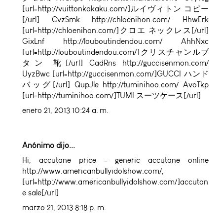
[url=http://vuittonkakaku.com/]ルイヴィトン コピー
[/url] CvzSmk http://chloenihon.com/ HhwErk
[url=http://chloenihon.com/]クロエ ネックレス[/url]
GixLnf http://louboutindendou.com/ AhhNxc
[url=http://louboutindendou.com/]クリスチャンルブ
タン 靴[/url] CadRns http://guccisenmon.com/
UyzBwc [url=http://guccisenmon.com/]GUCCI ハンド
バッグ[/url] QupJle http://tuminihoo.com/ AvoTkp
[url=http://tuminihoo.com/]TUMI スーツケース[/url]
enero 21, 2013 10:24 a. m.
Anónimo dijo...
Hi,
accutane price
- generic accutane online
http://www.americanbullyidolshow.com/,
[url=http://www.americanbullyidolshow.com/]accutan
e sale[/url]
marzo 21, 2013 8:18 p. m.