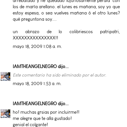
arrebatado y he quedado lujuriosamente perdía' con
los de maría arellano. el lunes es mañana, soy yo que
estoy espesa, o sea vuelves mañana ó el otro lunes?
qué preguntona soy....
un abrazo de lo colibriescos patripatri,
XXXXXXXXXXXXXXX!!
mayo 18, 2009 1:08 a. m.
IAMTHEANGELNEGRO
dijo...
Este comentario ha sido eliminado por el autor.
mayo 18, 2009 1:53 a. m.
IAMTHEANGELNEGRO
dijo...
ho! muchas grsias por incluirme!!
me alegre que te alla gustado!
genial el colgante!