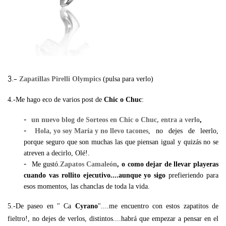
3.-
Zapatillas Pirelli Olympics
(pulsa para verlo)
4.-Me hago eco de varios post de
Chic o Chuc
:
un nuevo blog de Sorteos en Chic o Chuc, entra a verlo
,
Hola, yo soy María y no llevo tacones
, no dejes de leerlo,
porque seguro que son muchas las que piensan igual y quizás no se
atreven a decirlo, Olé!.
Me gustó.
Zapatos Camaleón
, o como dejar de llevar playeras
cuando vas rollito ejecutivo....aunque yo sigo
prefieriendo para
esos momentos, las chanclas de toda la vida.
5.-De paseo en " Ca
Cyrano
"....me encuentro con estos zapatitos de
fieltro!, no dejes de verlos, distintos....habrá que empezar a pensar en el