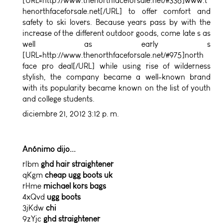
[URL=http://www.thenorthfaceforsale.net/#336]www.t
henorthfaceforsale.net[/URL] to offer comfort and
safety to ski lovers. Because years pass by with the
increase of the different outdoor goods, come late s as
well as early s
[URL=http://www.thenorthfaceforsale.net/#975]north
face pro deal[/URL] while using rise of wilderness
stylish, the company became a well-known brand
with its popularity became known on the list of youth
and college students.
diciembre 21, 2012 3:12 p. m.
Anónimo dijo...
rIbm
ghd hair straightener
qKgm
cheap ugg boots uk
rHme
michael kors bags
4xQvd
ugg boots
3jKdw
chi
9zYjc
ghd straightener