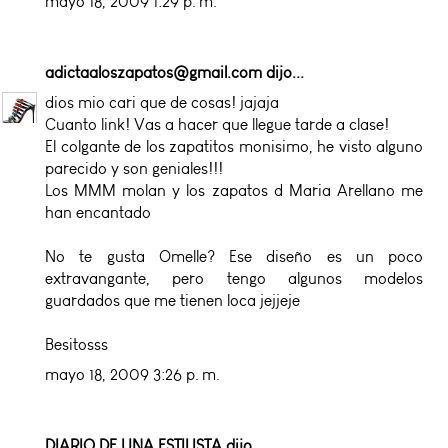
mayo 18, 2009 1:29 p. m.
adictaaloszapatos@gmail.com
dijo...
dios mio cari que de cosas! jajaja
Cuanto link! Vas a hacer que llegue tarde a clase!
El colgante de los zapatitos monisimo, he visto alguno
parecido y son geniales!!!
Los MMM molan y los zapatos d Maria Arellano me
han encantado
No te gusta Omelle? Ese diseño es un poco
extravangante, pero tengo algunos modelos
guardados que me tienen loca jejjeje
Besitosss
mayo 18, 2009 3:26 p. m.
DIARIO DE UNA ESTILISTA
dijo...