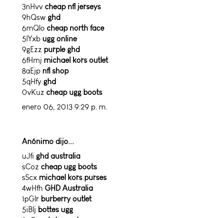
3nHvv
cheap nfl jerseys
9hQsw
ghd
6mQlo
cheap north face
5lYxb
ugg online
9gEzz
purple ghd
6fHmj
michael kors outlet
8aEjp
nfl shop
5qHfy
ghd
0vKuz
cheap ugg boots
enero 06, 2013 9:29 p. m.
Anónimo dijo...
uJfi
ghd australia
sCoz
cheap ugg boots
sScx
michael kors purses
4wHfh
GHD Australia
1pGlr
burberry outlet
5iBlj
bottes ugg