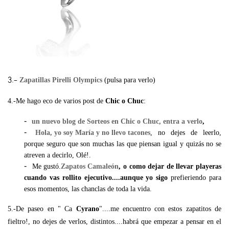
3.-
Zapatillas Pirelli Olympics
(pulsa para verlo)
4.-Me hago eco de varios post de
Chic o Chuc
:
un nuevo blog de Sorteos en Chic o Chuc, entra a verlo
,
Hola, yo soy María y no llevo tacones
, no dejes de leerlo,
porque seguro que son muchas las que piensan igual y quizás no se
atreven a decirlo, Olé!.
Me gustó.
Zapatos Camaleón
, o como dejar de llevar playeras
cuando vas rollito ejecutivo....aunque yo sigo
prefieriendo para
esos momentos, las chanclas de toda la vida.
5.-De paseo en " Ca
Cyrano
"....me encuentro con estos zapatitos de
fieltro!, no dejes de verlos, distintos....habrá que empezar a pensar en el