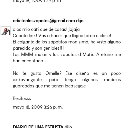
mayo 18, 2009 1:29 p. m.
adictaaloszapatos@gmail.com
dijo...
dios mio cari que de cosas! jajaja
Cuanto link! Vas a hacer que llegue tarde a clase!
El colgante de los zapatitos monisimo, he visto alguno
parecido y son geniales!!!
Los MMM molan y los zapatos d Maria Arellano me
han encantado
No te gusta Omelle? Ese diseño es un poco
extravangante, pero tengo algunos modelos
guardados que me tienen loca jejjeje
Besitosss
mayo 18, 2009 3:26 p. m.
DIARIO DE UNA ESTILISTA
dijo...