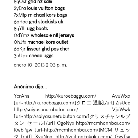
8qOsr
ghd nz sale
2yEra
louis vuitton bags
7xMfp
michael kors bags
6oHoe
ghd stockists uk
8qYlh
ugg boots
0dYmz
wholesale nfl jerseys
0hJfx
michael kors outlet
6dKjr
lisseur ghd pas cher
3uUpx
cheap uggs
enero 10, 2013 2:03 p. m.
Anónimo dijo...
YcrAhs http://kuroebaggu.com/ AvuWxo
[url=http://kuroebaggu.com/]クロエ 通販[/url] ZjsUcp
http://saiyasunerubutan.com/ VjaWwk
[url=http://saiyasunerubutan.com/]クリスチャンルブ
タン セール[/url] OgoNyx http://mcmhannbai.com/
KwbPgw [url=http://mcmhannbai.com/]MCM リュッ
ク[/url] XvuNpo http://vuittonkakaku.com/ GvyTsg