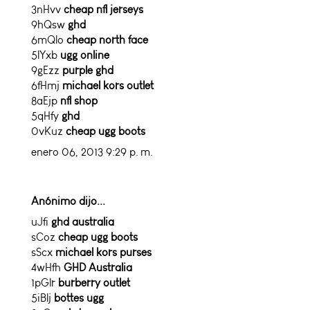
3nHvv
cheap nfl jerseys
9hQsw
ghd
6mQlo
cheap north face
5lYxb
ugg online
9gEzz
purple ghd
6fHmj
michael kors outlet
8aEjp
nfl shop
5qHfy
ghd
0vKuz
cheap ugg boots
enero 06, 2013 9:29 p. m.
Anónimo dijo...
uJfi
ghd australia
sCoz
cheap ugg boots
sScx
michael kors purses
4wHfh
GHD Australia
1pGlr
burberry outlet
5iBlj
bottes ugg