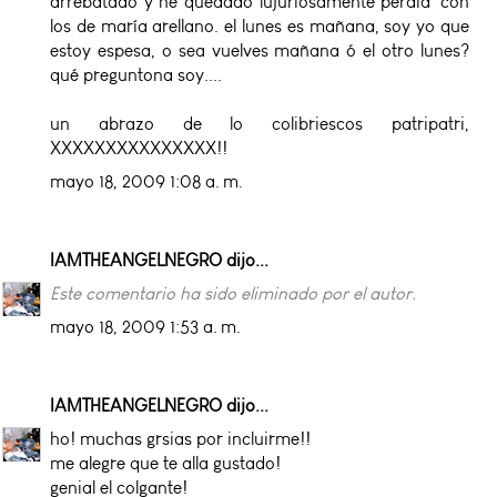
arrebatado y he quedado lujuriosamente perdía' con
los de maría arellano. el lunes es mañana, soy yo que
estoy espesa, o sea vuelves mañana ó el otro lunes?
qué preguntona soy....
un abrazo de lo colibriescos patripatri,
XXXXXXXXXXXXXXX!!
mayo 18, 2009 1:08 a. m.
IAMTHEANGELNEGRO
dijo...
Este comentario ha sido eliminado por el autor.
mayo 18, 2009 1:53 a. m.
IAMTHEANGELNEGRO
dijo...
ho! muchas grsias por incluirme!!
me alegre que te alla gustado!
genial el colgante!