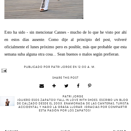
Esto ha sido - sin mencionar Cannes - mucho de lo que he visto por ahí
en estos días ausente. Como dije al principio del post, volveré
oficialmente el lunes próximo pero es posible, más que probable que esta
semana suba alguna otra cosa... Sean buenos o malos según prefieran.
PUBLICADO POR
PATRI JORGE
EN
12:00 A. M.
SHARE THIS POST
PATRI JORGE
¡QUIERO ESOS ZAPATOS! FALL IN LOVE WITH SHOES. ESCRIBO UN BLOG
DE CALZADO DESDE EL 2005. ENAMORADA DE LAS CANTERAS, TURISTA
ACCIDENTAL Y HAGO LA GRASA LLORAR. ¡GRACIAS POR COMPARTIR
ESTA PASIÓN POR LOS ZAPATOS!