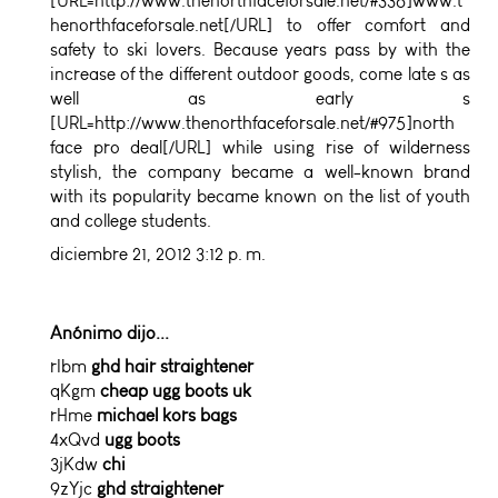
[URL=http://www.thenorthfaceforsale.net/#336]www.t
henorthfaceforsale.net[/URL] to offer comfort and
safety to ski lovers. Because years pass by with the
increase of the different outdoor goods, come late s as
well as early s
[URL=http://www.thenorthfaceforsale.net/#975]north
face pro deal[/URL] while using rise of wilderness
stylish, the company became a well-known brand
with its popularity became known on the list of youth
and college students.
diciembre 21, 2012 3:12 p. m.
Anónimo dijo...
rIbm
ghd hair straightener
qKgm
cheap ugg boots uk
rHme
michael kors bags
4xQvd
ugg boots
3jKdw
chi
9zYjc
ghd straightener