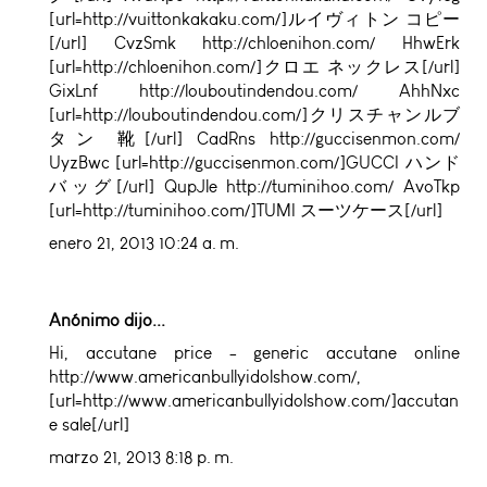
[url=http://vuittonkakaku.com/]ルイヴィトン コピー
[/url] CvzSmk http://chloenihon.com/ HhwErk
[url=http://chloenihon.com/]クロエ ネックレス[/url]
GixLnf http://louboutindendou.com/ AhhNxc
[url=http://louboutindendou.com/]クリスチャンルブ
タン 靴[/url] CadRns http://guccisenmon.com/
UyzBwc [url=http://guccisenmon.com/]GUCCI ハンド
バッグ[/url] QupJle http://tuminihoo.com/ AvoTkp
[url=http://tuminihoo.com/]TUMI スーツケース[/url]
enero 21, 2013 10:24 a. m.
Anónimo dijo...
Hi,
accutane price
- generic accutane online
http://www.americanbullyidolshow.com/,
[url=http://www.americanbullyidolshow.com/]accutan
e sale[/url]
marzo 21, 2013 8:18 p. m.