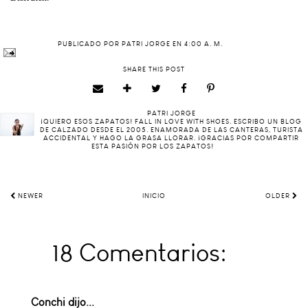
PUBLICADO POR
PATRI JORGE
EN
4:00 A. M.
SHARE THIS POST
PATRI JORGE
¡QUIERO ESOS ZAPATOS! FALL IN LOVE WITH SHOES. ESCRIBO UN BLOG
DE CALZADO DESDE EL 2005. ENAMORADA DE LAS CANTERAS, TURISTA
ACCIDENTAL Y HAGO LA GRASA LLORAR. ¡GRACIAS POR COMPARTIR
ESTA PASIÓN POR LOS ZAPATOS!
NEWER
INICIO
OLDER
18 Comentarios:
Conchi
dijo...