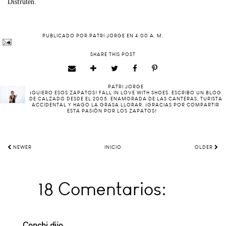
Disfruten.
PUBLICADO POR
PATRI JORGE
EN
4:00 A. M.
SHARE THIS POST
PATRI JORGE
¡QUIERO ESOS ZAPATOS! FALL IN LOVE WITH SHOES. ESCRIBO UN BLOG
DE CALZADO DESDE EL 2005. ENAMORADA DE LAS CANTERAS, TURISTA
ACCIDENTAL Y HAGO LA GRASA LLORAR. ¡GRACIAS POR COMPARTIR
ESTA PASIÓN POR LOS ZAPATOS!
NEWER
INICIO
OLDER
18 Comentarios:
Conchi
dijo...