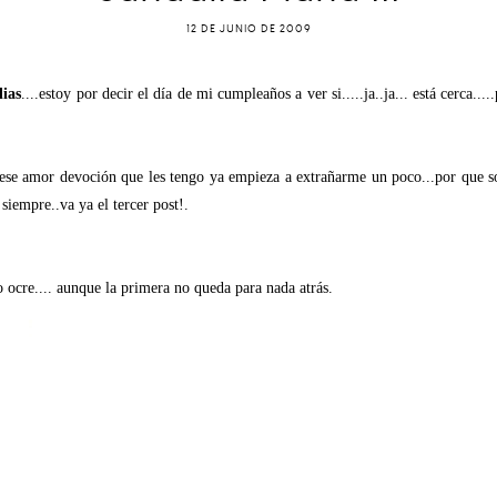
12 DE JUNIO DE 2009
lias
....estoy por decir el día de mi cumpleaños a ver si.....ja..ja... está cerca.
.ese amor devoción que les tengo ya empieza a extrañarme un poco...por que so
siempre..va ya el tercer post!.
o ocre.... aunque la primera no queda para nada atrás.