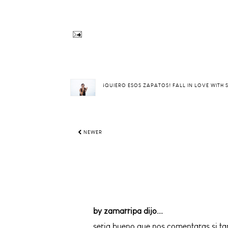
¡QUIERO ESOS ZAPATOS! FALL IN LOVE WITH
NEWER
by zamarripa
dijo...
seria bueno que nos comentaras si tam