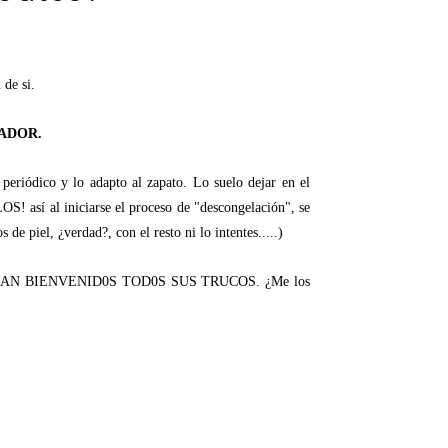
 de si.
ADOR.
periódico y lo adapto al zapato. Lo suelo dejar en el
OS! así al iniciarse el proceso de "descongelación", se
de piel, ¿verdad?, con el resto ni lo intentes.....)
biré y SEAN BIENVENID0S TOD0S SUS TRUCOS. ¿Me los