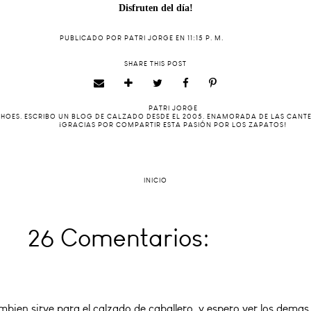
Disfruten del día!
PUBLICADO POR
PATRI JORGE
EN
11:15 P. M.
SHARE THIS POST
PATRI JORGE
 SHOES. ESCRIBO UN BLOG DE CALZADO DESDE EL 2005. ENAMORADA DE LAS CANT
¡GRACIAS POR COMPARTIR ESTA PASIÓN POR LOS ZAPATOS!
INICIO
26 Comentarios:
bien sirve para el calzado de caballero, y espero ver los demas 