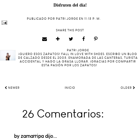
Disfruten del día!
PUBLICADO POR
PATRI JORGE
EN
11:15 P. M.
SHARE THIS POST
PATRI JORGE
¡QUIERO ESOS ZAPATOS! FALL IN LOVE WITH SHOES. ESCRIBO UN BLOG
DE CALZADO DESDE EL 2005. ENAMORADA DE LAS CANTERAS, TURISTA
ACCIDENTAL Y HAGO LA GRASA LLORAR. ¡GRACIAS POR COMPARTIR
ESTA PASIÓN POR LOS ZAPATOS!
NEWER
INICIO
OLDER
26 Comentarios:
by zamarripa
dijo...