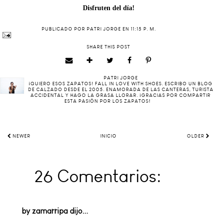
Disfruten del día!
PUBLICADO POR
PATRI JORGE
EN
11:15 P. M.
SHARE THIS POST
PATRI JORGE
¡QUIERO ESOS ZAPATOS! FALL IN LOVE WITH SHOES. ESCRIBO UN BLOG
DE CALZADO DESDE EL 2005. ENAMORADA DE LAS CANTERAS, TURISTA
ACCIDENTAL Y HAGO LA GRASA LLORAR. ¡GRACIAS POR COMPARTIR
ESTA PASIÓN POR LOS ZAPATOS!
NEWER
INICIO
OLDER
26 Comentarios:
by zamarripa
dijo...