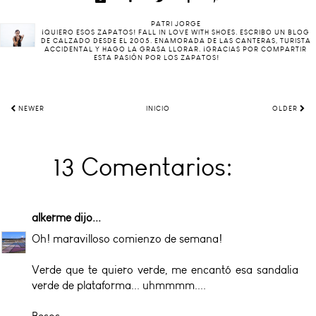
PATRI JORGE
¡QUIERO ESOS ZAPATOS! FALL IN LOVE WITH SHOES. ESCRIBO UN BLOG
DE CALZADO DESDE EL 2005. ENAMORADA DE LAS CANTERAS, TURISTA
ACCIDENTAL Y HAGO LA GRASA LLORAR. ¡GRACIAS POR COMPARTIR
ESTA PASIÓN POR LOS ZAPATOS!
NEWER
INICIO
OLDER
13 Comentarios:
alkerme
dijo...
Oh! maravilloso comienzo de semana!
Verde que te quiero verde, me encantó esa sandalia
verde de plataforma... uhmmmm....