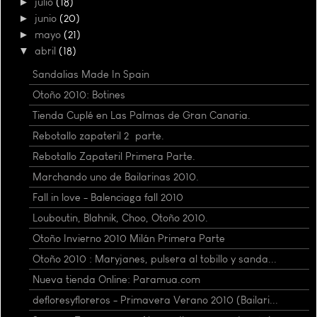
►
julio
(18)
►
junio
(20)
►
mayo
(21)
▼
abril
(18)
Sandalias Made In Spain
Otoño 2010: Botines
Tienda Cuplé en Las Palmas de Gran Canaria.
Rebotallo zapateril 2ª parte.
Rebotallo Zapateril Primera Parte.
Marchando uno de Bailarinas 2010.
Fall in love - Balenciaga fall 2010
Louboutin, Blahnik, Choo, Otoño 2010.
Otoño Invierno 2010 Milán Primera Parte
Otoño 2010 : Maryjanes, pulsera al tobillo y sanda...
Nueva tienda Online: Paramua.com
defloresyfloreros - Primavera Verano 2010 (Bailari...