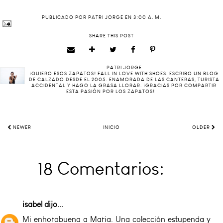
PUBLICADO POR
PATRI JORGE
EN
3:00 A. M.
SHARE THIS POST
PATRI JORGE
¡QUIERO ESOS ZAPATOS! FALL IN LOVE WITH SHOES. ESCRIBO UN BLOG
DE CALZADO DESDE EL 2005. ENAMORADA DE LAS CANTERAS, TURISTA
ACCIDENTAL Y HAGO LA GRASA LLORAR. ¡GRACIAS POR COMPARTIR
ESTA PASIÓN POR LOS ZAPATOS!
NEWER
INICIO
OLDER
18 Comentarios:
isabel
dijo...
Mi enhorabuena a Maria. Una colección estupenda y