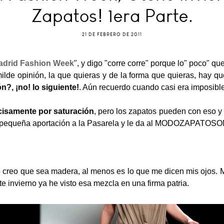
Zapatos! 1era Parte.
21 DE FEBRERO DE 2011
adrid Fashion Week
", y digo "corre corre" porque lo" poco" qu
lde opinión, la que quieras y de la forma que quieras, hay que 
?, ¡no! lo siguiente!
. Aún recuerdo cuando casi era imposible
cisamente por saturación
, pero los zapatos pueden con eso 
su pequeña aportación a la Pasarela y le da al MODOZAPATOS
o creo que sea madera, al menos es lo que me dicen mis ojos. M
te invierno ya he visto esa mezcla en una firma patria.