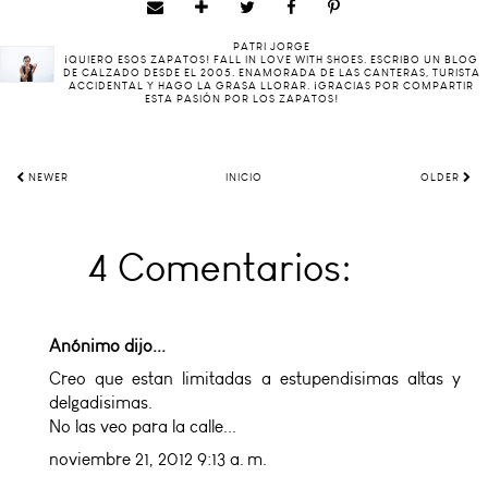
PATRI JORGE
¡QUIERO ESOS ZAPATOS! FALL IN LOVE WITH SHOES. ESCRIBO UN BLOG
DE CALZADO DESDE EL 2005. ENAMORADA DE LAS CANTERAS, TURISTA
ACCIDENTAL Y HAGO LA GRASA LLORAR. ¡GRACIAS POR COMPARTIR
ESTA PASIÓN POR LOS ZAPATOS!
NEWER
INICIO
OLDER
4 Comentarios:
Anónimo dijo...
Creo que estan limitadas a estupendisimas altas y
delgadisimas.
No las veo para la calle...
noviembre 21, 2012 9:13 a. m.