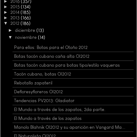
►
2016
(357)
►
2015
(134)
►
2014
(185)
►
2013
(166)
▼
2012
(186)
►
diciembre
(13)
▼
noviembre
(14)
Para ellos: Botas para el Otoño 2012
Botas tacón cubano caña alta OI2012
Botas tacón cubano para botas tipo/estilo vaqueras
Tacón cubano, botas OI2012
Rebotallo zapateril
Defloresyfloreros OI2012
Tendencias PV2013: Gladiator
El Mundo a través de los zapatos, 2da parte.
El Mundo a través de los zapatos
Manolo Blahnik OI2012 y su aparición en Vangard Ma...
El Naturalista OI2012