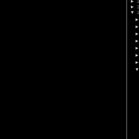
►
►
▼