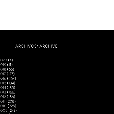
ARCHIVOS/ ARCHIVE
2020
(4)
2019
(11)
2018
(65)
2017
(177)
2016
(357)
2015
(134)
2014
(185)
2013
(166)
2012
(186)
2011
(208)
2010
(228)
2009
(242)