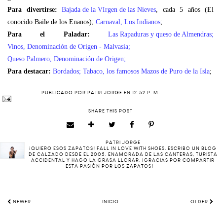
Para divertirse:
Bajada de la VIrgen de las Nieves
, cada 5 años (El
conocido Baile de los Enanos);
Carnaval, Los Indianos
;
Para el Paladar:
Las Rapaduras y queso de Almendras
;
Vinos, Denominación de Origen - Malvasía
;
Queso Palmero, Denominación de Origen
;
Para destacar:
Bordados
;
Tabaco, los famosos Mazos de Puro de la Isla
;
PUBLICADO POR
PATRI JORGE
EN
12:52 P. M.
SHARE THIS POST
PATRI JORGE
¡QUIERO ESOS ZAPATOS! FALL IN LOVE WITH SHOES. ESCRIBO UN BLOG
DE CALZADO DESDE EL 2005. ENAMORADA DE LAS CANTERAS, TURISTA
ACCIDENTAL Y HAGO LA GRASA LLORAR. ¡GRACIAS POR COMPARTIR
ESTA PASIÓN POR LOS ZAPATOS!
NEWER
INICIO
OLDER