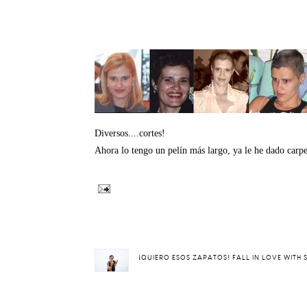
Diversos....cortes!
Ahora lo tengo un pelín más largo, ya le he dado carpe
¡QUIERO ESOS ZAPATOS! FALL IN LOVE WITH