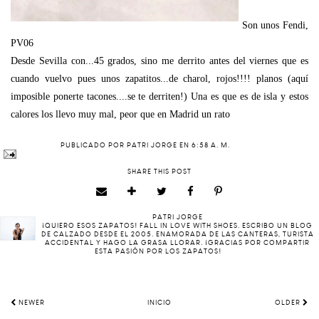
Son unos Fendi,
PV06
Desde Sevilla con...45 grados, sino me derrito antes del viernes que es
cuando vuelvo pues unos zapatitos...de charol, rojos!!!! planos (aquí
imposible ponerte tacones....se te derriten!) Una es que es de isla y estos
calores los llevo muy mal, peor que en Madrid un rato
PUBLICADO POR
PATRI JORGE
EN
6:58 A. M.
SHARE THIS POST
PATRI JORGE
¡QUIERO ESOS ZAPATOS! FALL IN LOVE WITH SHOES. ESCRIBO UN BLOG
DE CALZADO DESDE EL 2005. ENAMORADA DE LAS CANTERAS, TURISTA
ACCIDENTAL Y HAGO LA GRASA LLORAR. ¡GRACIAS POR COMPARTIR
ESTA PASIÓN POR LOS ZAPATOS!
NEWER
INICIO
OLDER