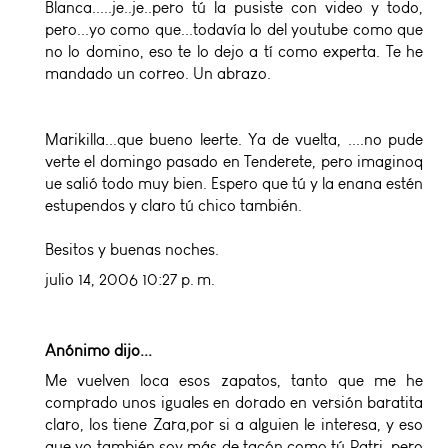
Blanca.....je..je..pero tú la pusiste con video y todo,
pero...yo como que...todavía lo del youtube como que
no lo domino, eso te lo dejo a tí como experta. Te he
mandado un correo. Un abrazo.
Marikilla...que bueno leerte. Ya de vuelta, ....no pude
verte el domingo pasado en Tenderete, pero imaginoq
ue salió todo muy bien. Espero que tú y la enana estén
estupendos y claro tú chico también.
Besitos y buenas noches.
julio 14, 2006 10:27 p. m.
Anónimo dijo...
Me vuelven loca esos zapatos, tanto que me he
comprado unos iguales en dorado en versión baratita
claro, los tiene Zara,por si a alguien le interesa, y eso
que yo también soy más de tacón como tú Patri, pero