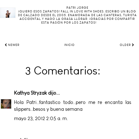
PATRI JORGE
¡QUIERO ESOS ZAPATOS! FALL IN LOVE WITH SHOES. ESCRIBO UN BLOG
DE CALZADO DESDE EL 2005. ENAMORADA DE LAS CANTERAS, TURISTA
ACCIDENTAL Y HAGO LA GRASA LLORAR. ¡GRACIAS POR COMPARTIR
ESTA PASIÓN POR LOS ZAPATOS!
NEWER
INICIO
OLDER
3 Comentarios:
Kathya Stryzak
dijo...
Hola Patri..fantastico todo..pero me re encanta las
slippers..besos y buena semana
mayo 23, 2012 2:05 a. m.