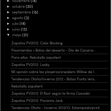
►
noviembre
(14)
►
octubre
(20)
►
septiembre
(16)
►
agosto
(3)
►
julio
(14)
►
junio
(15)
▼
mayo
(21)
Zapatos PV2012: Color Blocking
Pisamierdas = Botas del desierto - Día de Canaria...
Para ellos: Rebotallo zapateril
Zapatos PV2012: Looky
Mi opinión sobre las playeras/sneakers Willow de I...
Tendencias Otoño/Invierno 2012 - Botas Punta 1era...
Rebotallo zapateril
Zapatos PV2012: El flúor según la firma Casadei
Zapatos PV2012: Panama Jack
Tendencias Otoño - Invierno 2012/13: Estampado/print