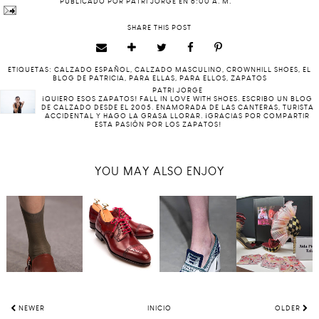
PUBLICADO POR
PATRI JORGE
EN
6:00 A. M.
SHARE THIS POST
ETIQUETAS:
CALZADO ESPAÑOL
,
CALZADO MASCULINO
,
CROWNHILL SHOES
,
EL
BLOG DE PATRICIA
,
PARA ELLAS
,
PARA ELLOS
,
ZAPATOS
PATRI JORGE
¡QUIERO ESOS ZAPATOS! FALL IN LOVE WITH SHOES. ESCRIBO UN BLOG
DE CALZADO DESDE EL 2005. ENAMORADA DE LAS CANTERAS, TURISTA
ACCIDENTAL Y HAGO LA GRASA LLORAR. ¡GRACIAS POR COMPARTIR
ESTA PASIÓN POR LOS ZAPATOS!
YOU MAY ALSO ENJOY
NEWER
INICIO
OLDER