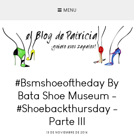
MENU
#bsmshoeoftheday By
Bata Shoe Museum -
#shoebackthursday -
Parte III
13 DE NOVIEMBRE DE 2014