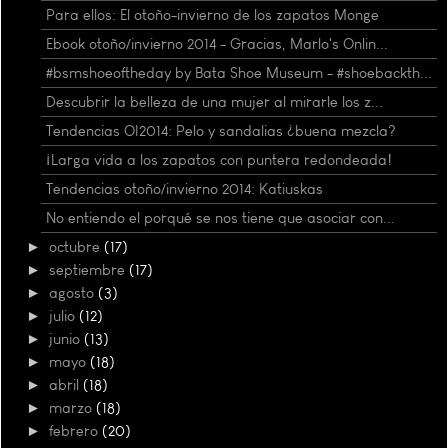
Para ellos: El otoño-invierno de los zapatos Monge
Ebook otoño/invierno 2014 - Gracias, Marlo's Onlin...
#bsmshoeoftheday by Bata Shoe Museum - #shoebackth...
Descubrir la belleza de una mujer al mirarle los z...
Tendencias OI2014: Pelo y sandalias ¿buena mezcla?
¡Larga vida a los zapatos con puntera redondeada!
Tendencias otoño/invierno 2014: Katiuskas
No entiendo el porqué se nos tiene que asociar con...
►
octubre
(17)
►
septiembre
(17)
►
agosto
(3)
►
julio
(12)
►
junio
(13)
►
mayo
(18)
►
abril
(18)
►
marzo
(18)
►
febrero
(20)