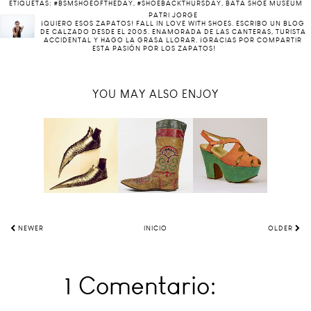
ETIQUETAS:
#BSMSHOEOFTHEDAY
,
#SHOEBACKTHURSDAY
,
BATA SHOE MUSEUM
PATRI JORGE
¡QUIERO ESOS ZAPATOS! FALL IN LOVE WITH SHOES. ESCRIBO UN BLOG
DE CALZADO DESDE EL 2005. ENAMORADA DE LAS CANTERAS, TURISTA
ACCIDENTAL Y HAGO LA GRASA LLORAR. ¡GRACIAS POR COMPARTIR
ESTA PASIÓN POR LOS ZAPATOS!
YOU MAY ALSO ENJOY
NEWER
INICIO
OLDER
1 Comentario: