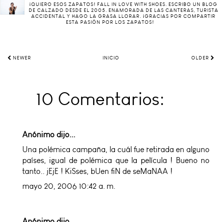
¡QUIERO ESOS ZAPATOS! FALL IN LOVE WITH SHOES. ESCRIBO UN BLOG
DE CALZADO DESDE EL 2005. ENAMORADA DE LAS CANTERAS, TURISTA
ACCIDENTAL Y HAGO LA GRASA LLORAR. ¡GRACIAS POR COMPARTIR
ESTA PASIÓN POR LOS ZAPATOS!
NEWER
INICIO
OLDER
10 Comentarios:
Anónimo dijo...
Una polémica campaña, la cuál fue retirada en alguno
países, igual de polémica que la película ! Bueno no
tanto.. jEjE ! KiSses, bUen fiN de seMaNAA !
mayo 20, 2006 10:42 a. m.
Anónimo dijo...