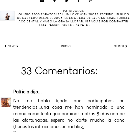
PATRI JORGE
¡QUIERO ESOS ZAPATOS! FALL IN LOVE WITH SHOES. ESCRIBO UN BLOG
DE CALZADO DESDE EL 2005. ENAMORADA DE LAS CANTERAS, TURISTA
ACCIDENTAL Y HAGO LA GRASA LLORAR. ¡GRACIAS POR COMPARTIR
ESTA PASIÓN POR LOS ZAPATOS!
NEWER
INICIO
OLDER
33 Comentarios:
Patricia
dijo...
No me había fijado que participabas en
trendencias...una cosa me han nominado a una
meme como tenía que nominar a otras 8 eres una de
las afortunadas...espero no darte mucho la coña
(tienes las intrucciones en mi blog)